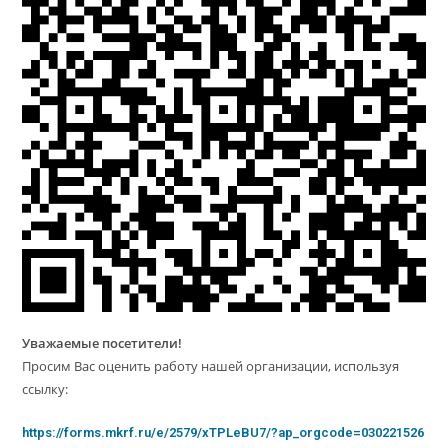
Уважаемые посетители!
Просим Вас оценить работу нашей организации, используя
ссылку:
https://forms.mkrf.ru/e/2579/xTPLeBU7/?ap_orgcode=030221526