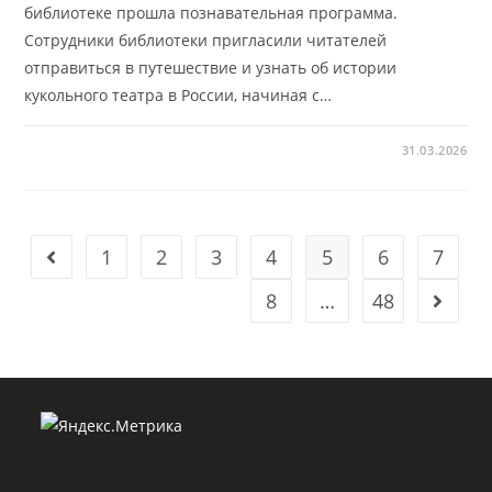
библиотеке прошла познавательная программа.
Сотрудники библиотеки пригласили читателей
отправиться в путешествие и узнать об истории
кукольного театра в России, начиная с…
31.03.2026
1
2
3
4
5
6
7
Go to the previous page
8
…
48
Go to t